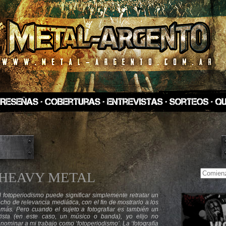
 HEAVY METAL
l fotoperiodismo puede significar simplemente retratar un
cho de relevancia mediática, con el fin de mostrarlo a los
más. Pero cuando el sujeto a fotografiar es también un
tista (en este caso, un músico o banda), yo elijo no
nominar a mi trabajo como ‘fotoperiodismo’. La ‘fotografía