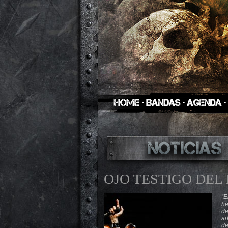
OJO TESTIGO DEL
“E
he
de
ar
de