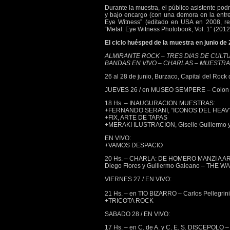
Durante la muestra, el público asistente pod
y bajo encargo (con una demora en la entreg
Eye Witness” (editado en USA en 2008, re
“Metal: Eye Witness Photobook, Vol. 1” (2012,
El ciclo huésped de la muestra en junio de
ALMIRANTE ROCK – TRES DIAS DE CULT
BANDAS EN VIVO – CHARLAS – MUESTR
26 al 28 de junio, Burzaco, Capital del Rock
JUEVES 26 / en MUSEO SEMPERE – Colon
18 Hs. – INAUGURACION MUESTRAS:
+FERNANDO SERANI, “ICONOS DEL HEAVY 
+FIX, ARTE DE TAPAS
+MERAKI ILUSTRACION, Giselle Guillermo y
EN VIVO:
+VAMOS DESPACIO
20 Hs. – CHARLA: DE HOMERO MANZI A A
Diego Flores y Guillermo Galeano – THE
VIERNES 27 / EN VIVO:
21 Hs. – en TIO BIZARRO – Carlos Pellegrin
+TRICOTA ROCK
SABADO 28 / EN VIVO:
17 Hs. – en C. de A. y C. E. S. DISCEPOLO 