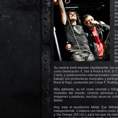
de
fo
e 
de
ma
an
to
Co
to
Es
en
p
pr
B
me
(p
Su carrera tomó impulso rápidamente: fue par
como Generación X, Sex & Rock & Roll, El C
Clarín, y publicaciones internacionales co
trabajó con productoras musicales y particip
Rock & Pop), conducido por César F. Rodríg
Más adelante, su rol como cronista y fotó
ciudades del mundo, conocer personas y
imágenes y palabras, muchas veces en cont
ídolos.
Hoy, bajo el seudónimo Metal: Eye Witness
independiente. Colabora con medios como J
y Via Omega (EE.UU.), para los que ha reali