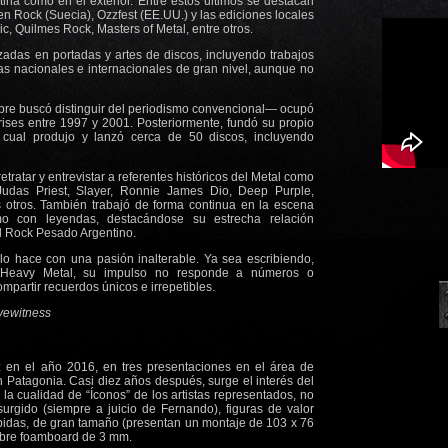
tina como en el exterior. Entre estos últimos se destacan
den Rock (Suecia), Ozzfest (EE.UU.) y las ediciones locales
, Quilmes Rock, Masters of Metal, entre otros.
zadas en portadas y artes de discos, incluyendo trabajos
as nacionales e internacionales de gran nivel, aunque no
empre buscó distinguir del periodismo convencional— ocupó
ises entre 1997 y 2001. Posteriormente, fundó su propio
l cual produjo y lanzó cerca de 50 discos, incluyendo
 retratar y entrevistar a referentes históricos del Metal como
Judas Priest, Slayer, Ronnie James Dio, Deep Purple,
otros. También trabajó de forma continua en la escena
omo con leyendas, destacándose su estrecha relación
del Rock Pesado Argentino.
lo hace con una pasión inalterable. Ya sea escribiendo,
l Heavy Metal, su impulso no responde a números o
mpartir recuerdos únicos e irrepetibles.
ewitness
z en el año 2016, en tres presentaciones en el área de
en Patagonia. Casi diez años después, surge el interés del
 la cualidad de “Íconos” de los artistas representados, no
urgido (siempre a juicio de Fernando), figuras de valor
hibidas, de gran tamaño (presentan un montaje de 103 x 76
obre foamboard de 3 mm.