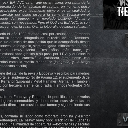
 rock’ EN VIVO es un arte en sí misma, una rama de la
tografía donde la habilidad de capturar un momento único
irrepetible, extremadamente efímero, es la cualidad a
sarrollar por quien dispara la cámara. Técnica en el
nejo del equipo, y el revelado posterior (digital o
álogo), son necesarios. Pero el OJO y el BLANCO, lo son
do; como en la caza. O en la fotografía de fauna salvaje…”
rría el año 1993 cuando, casi por casualidad, Fernando
mó su primera fotografía en un recital de los Ramones.
e fue el inicio de una pasión que lo acompañaría desde
tonces: la fotografía, siempre ligada íntimamente al amor
or el Heavy Metal. Tres años más tarde, ya
ofesionalizado gracias a su paso por T.E.A. y el Fotoclub
uenos Aires, comenzó a colaborar formalmente con
dios como la revista Madhouse (fotografía) y La Maga
eriodismo escrito).
te del staff de la revista Epopeya y escribió para medios
orte, el suplemento No de Página 12, el suplemento Sí de
mo Kerrang! (España) y Metal Hammer (Alemania). También
ó con frecuencia en el ciclo radial Tiempos Violentos (FM
uez.
grafo en Epopeya y Requiem le permitió recorrer varias
 lugares memorables, y documentar esas vivencias en
acto directo con músicos que fueron y siguen siendo sus
, continúa su labor como fotógrafo, cronista y escritor
edbangers, La Heavy/HeavyRock, Track To Hell (España)
zado una infinidad de coberturas —fotográficas y escritas