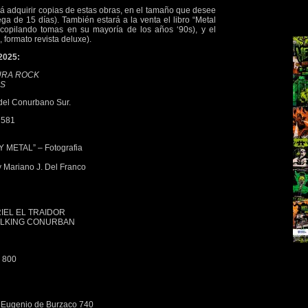
rá adquirir copias de estas obras, en el tamaño que desee
a de 15 días). También estará a la venta el libro “Metal
copilando tomas en su mayoría de los años ‘90s), y el
 formato revista deluxe).
 2025:
URA ROCK
AS
 del Conurbano Sur.
 581
METAL” – Fotografia
 Mariano J. Del Franco
RIEL EL TRAIDOR
 WALKING CONURBAN
i 800
– Eugenio de Burzaco 740