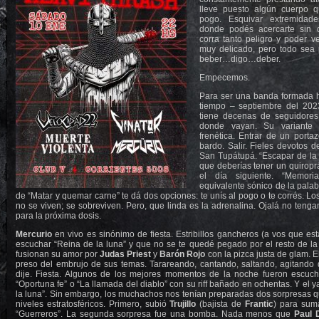
lleve puesto algún cuerpo 
pogo. Esquivar extremidad
donde podés acercarte sin qu
corra tanto peligro y poder ve
muy delicado, pero todo sea 
beber…digo…deber.
Empecemos.
Para ser una banda formada h
tiempo – septiembre del 20
tiene decenas de seguidore
donde vayan. Su variante
frenética. Entrar de un porta
bardo. Salir. Fieles devotos d
San Tupátupá. “Escapar de la
que deberías tener un quiropr
el día siguiente. “Memor
equivalente sónico de la palabr
de “Matar y quemar carne” te dá dos opciones: te unís al pogo o te corrés. Lo
no se viven; se sobreviven. Pero, que linda es la adrenalina. Ojalá no ten
para la próxima dosis.
Mercurio
en vivo es sinónimo de fiesta. Estribillos gancheros (a vos que est
escuchar “Reina de la luna” y que no se te quedé pegado por el resto de l
fusionan su amor por
Judas
Priest
y
Barón Rojo
con la pizca justa de glam. 
preso del embrujo de sus temas. Tarareando, cantando, saltando, agitando d
dije. Fiesta. Algunos de los mejores momentos de la noche fueron escuch
“Oportuna fe” o “La llamada del diablo” con su riff bañado en ochentas. Y el
la luna”. Sin embargo, los muchachos nos tenían preparadas dos sorpresas que
niveles estratosféricos. Primero, subió
Trujillo
(bajista de
Frantic
) para sum
“Guerreros”. La segunda sorpresa fue una bomba. Nada menos que
Paul 