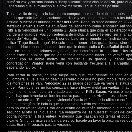
sumó su voz y carisma innato a “Betty silicona”, tema clásico de
Riff
, para el d
Esperemos que la invitación a la próxima fiesta llegue lo antes posible.
Tras la visita de rigor a la barra para comprar un vaso de elixir cordobés, ll
banda que solo había escuchado en disco y ver como trasladaban a las tabla
estudio.
Vinator
es oriunda de
Mar del Plata
. Tiene un disco editado en 2022
Metallica
y
San Ballof
. Se adueñaro del escenario como si tocaran ahí tod
Riffs a la velocidad de un Formula 1. Base rítmica que pisa el acelerador y n
bandera a cuadros. Voz con potencia de motor. Si fuese fierrero, sería fanát
coros de “Hora de morir”. La línea de bajo en el puente de “Instinto piro
etílico “Trago thrash trago”. No solo hacen honor a las grabaciones, sino q
superior. Hace unas líneas mencioné que le rinden culto a
Paul Ballof
(besito 
nota en sus composiciones originales, sino también en la elección e los c
gente entre el público que no los conocía decidieron hacer una versión ap
blood” con el doble motivo de tributar a un grande y ganar ad
congregación.
Vinator
suele venir con bastante frecuencia a la Capital
esperando la próxima.
Para cerrar la noche, no tuve mejor idea que irme delante de todo en 
quilombera. ¿Fue la mejor idea? El cerebro dice que no, pero todo el resto di
los moretones se van.
Velocidad 22
se puede decir que ya tiene el status d
under. Para quienes no los conozcan, hacen heavy metal sin vueltas. Imagin
algún momento se hubieran juntado a componer
Riff
y
Saxon
. Va más o meno
agite, hay que inventar un término nuevo para lo que se vivió en este show. L
primer acorde de “El heavy es violencia” hasta el final de la última canción
que me protegían de todo lo que se acercaba puedo estar escribiendo desde m
pero no estuve tan lejos. Estar en el centro del huracán sabiendo que todo se
segundo al otro es inigualable. “La venganza de las huestes”, “Hijos del caos
podría nombrar la lista entera. A medida que pasaban los temas el pogo
picante. Si nunca viste esta banda en vivo, hacete un favor la próxima vez q
estás. Eso sí. Preparate para la vorágine.