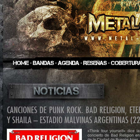
CANCIONES DE PUNK ROCK. BAD RELIGION, ETE
Y SHAILA – ESTADIO MALVINAS ARGENTINAS (2
«Think four yourself» dice la 
concierto de Bad Religion en
de la Ciudad de Buenos Aires.