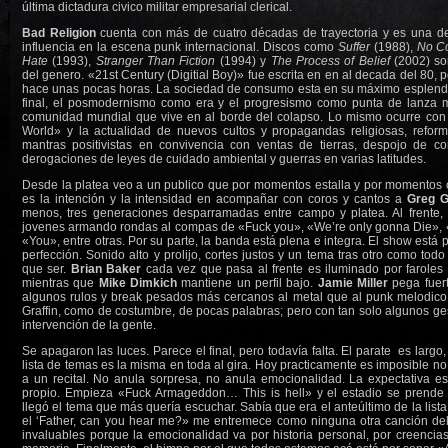
última dictadura civico militar empresarial clerical.
Bad Religion
cuenta con más de cuatro décadas de trayectoria y es una d
influencia en la escena punk internacional. Discos como
Suffer
(1988),
No Co
Hate
(1993),
Stranger Than Fiction
(1994) y
The Process of Belief
(2002) so
del genero. «21st Century (Digitial Boy)» fue escrita en en al decada del 80, p
hace unas pocas horas. La sociedad de consumo esta en su máximo esplendor
final, el posmodernismo como era y el progresismo como punta de lanza 
comunidad mundial que vive en al borde del colapso. Lo mismo ocurre con
World» y la actualidad de nuevos cultos y propagandas religiosas, refor
mantras positivistas en convivencia con ventas de tierras, despojo de c
derogaciones de leyes de cuidado ambiental y guerras en varias latitudes.
Desde la platea veo a un publico que por momentos estalla y por momentos 
es la intención y la intensidad en acompañar con coros y cantos a
Greg G
menos, tres generaciones desparramadas entre campo y platea. Al frente,
jovenes armando rondas al compas de «Fuck you», «We’re only gonna Die», «
«You», entre otras. Por su parte, la banda está plena e integra. El show está
perfección. Sonido alto y prolijo, cortes justos y un tema tras otro como tod
que ser.
Brian Baker
cada vez que pasa al frente es iluminado por faroles
mientras que
Mike Dimkich
mantiene un perfil bajo.
Jamie Miller
pega fuer
algunos rulos y break pesados más cercanos al metal que al punk melodico
Graffin, como de costumbre, de pocas palabras; pero con tan solo algunos gest
intervención de la gente.
Se apagaron las luces. Parece el final, pero todavía falta. El parate es largo,
lista de temas es la misma en toda al gira. Hoy practicamente es imposible no s
a un recital. No anula sorpresa, no anula emocionalidad. La expectativa es
propio. Empieza «Fuck Armageddon… This is hell» y el estadio se prende 
llegó el tema que más quería escuchar. Sabía que era el anteúltimo de la list
el ‘Father, can you hear me?» me entremece como ninguna otra canción del
invaluables porque la emocionalidad va por historia personal, por creencias