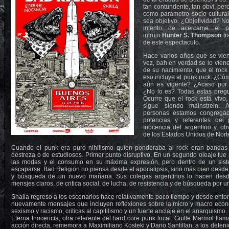
tan contundente, tan obvi, pero
como parametro socio cultural.
sea objetivo. ¿Objetividad? No
intento de acercame el p
intrujo
Hunter S. Thompson
tr
de este espectaculo.
Hace varios años que se vien
vez, bah en verdad se lo viene
de su nacimiento, que el rock
eso incluye al punk rock. ¿Có
aún es vigente? ¿Acaso por
¿No lo es? Todas estas pregu
Ocurre que el rock está vivo,
sigue siendo mainstrein. 
personas estamos congregad
potencias y referentes del
Inocencia del argentino y, ob
de los Estados Unidos de Nort
Cuando el punk era puro nihilismo quien ponderaba al rock eran banda
destreza o de estudiosos. Primer punto disruptivo. En un segundo oleaje fue 
las modas y el consumo en su máxima expresión, pero dentro de un sis
escaparse. Bad Religion no piensa desde el apocalipsis, sino más bien desde
y búsqueda de un nuevo mañana. Sus colegas argentinos lo hacen desd
mensjes claros, de critica social, de lucha, de resistencia y de búsqueda por un
Shaila regreso a los escenarios hace relativamente poco tiempo y desde ent
nuevamente mensajes que incluyen reflexiones sobre la micro y macro econ
sexismo y racismo, criticas al capitilismo y un fuerte anclaje en el anarquismo
Eterna Inocencia, otra referente del hard core punk local. Guille Marmol llam
acción directa, rememora a Maximiliano Kosteki y Dario Santillan, a los deten