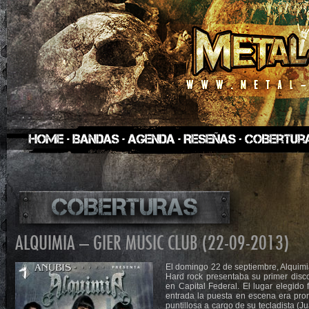
ALQUIMIA – GIER MUSIC CLUB (22-09-2013)
El domingo 22 de septiembre, Alquim
Hard rock presentaba su primer disco
en Capital Federal. El lugar elegido
entrada la puesta en escena era pro
puntillosa a cargo de su tecladista (