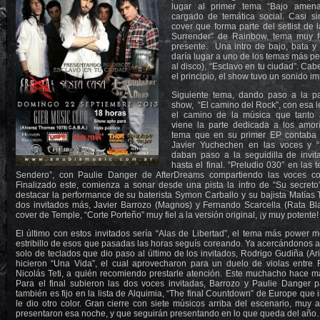
lugar al primer tema “Bajo amen
cargado de temática social. Casi s
cover que forma parte del setlist de 
Surrender” de Rainbow, tema muy fe
presente. Una intro de bajo, bata y
daría lugar a uno de los temas más p
al disco), “Esclavo en tu ciudad”. Ca
el principio, el show tuvo un sonido i
Siguiente tema, dando paso a la p
show, “El camino del Rock”, con esa le
el camino de la música que tanto
viene la parte dedicada a los amorí
tema que en su primer EP contaba 
Javier Yuchechen en las voces y “
daban paso a la seguidilla de invi
hasta el final. “Preludio 030” en las t
Sendero”, con Paulie Danger de AfterDreams compartiendo las voces c
Finalizado este, comienza a sonar desde una pista la intro de “Su secreto
destacar la performance de su baterista Symon Carballo y su bajista Matías 
dos invitados más, Javier Barrozo (Magnos) y Fernando Scarcella (Rata Bla
cover de Temple, “Corte Porteño” muy fiel a la versión original, ¡y muy potente!
El último con estos invitados sería “Alas de Libertad”, el tema más power 
estribillo de esos que pasadas las horas seguís coreando. Ya acercándonos al
solo de teclados que dio paso al último de los invitados, Rodrigo Gudiña (Ar
hicieron “Una Vida”, el cual aprovecharon para un duelo de violas entre Ro
Nicolás Teti, a quién recomiendo prestarle atención. Este muchacho hace mar
Para el final subieron las dos voces invitadas, Barrozo y Paulie Danger
también es fijo en la lista de Alquimia, “The final Countdown” de Europe que 
le dio otro color. Gran cierre con siete músicos arriba del escenario, muy a
presentaron esa noche, y que seguirán presentando en lo que queda del año.